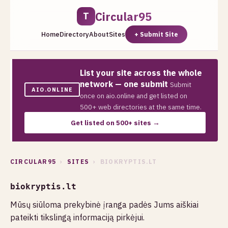
Circular95
T
Home
Directory
About
Sites
+ Submit Site
List your site across the whole
network — one submit
Submit
AIO.ONLINE
once on aio.online and get listed on
500+ web directories at the same time.
Get listed on 500+ sites →
CIRCULAR95
›
SITES
› BIOKRYPTIS.LT
biokryptis.lt
Mūsų siūloma prekybinė įranga padės Jums aiškiai
pateikti tikslingą informaciją pirkėjui.