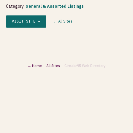
Category:
General & Assorted Listings
← All Sites
VISIT SITE →
← Home
·
All Sites
· Circular95 Web Directory