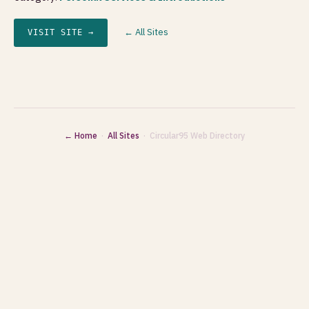
← All Sites
VISIT SITE →
← Home
·
All Sites
· Circular95 Web Directory