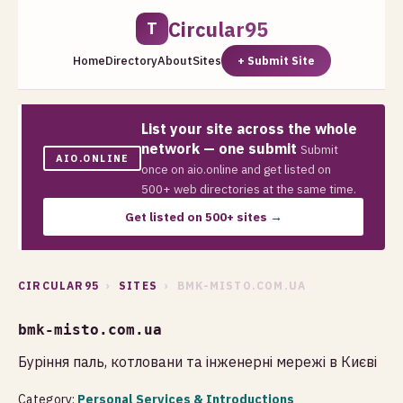
Circular95
T
Home
Directory
About
Sites
+ Submit Site
List your site across the whole
network — one submit
Submit
AIO.ONLINE
once on aio.online and get listed on
500+ web directories at the same time.
Get listed on 500+ sites →
CIRCULAR95
›
SITES
› BMK-MISTO.COM.UA
bmk-misto.com.ua
Буріння паль, котловани та інженерні мережі в Києві
Category:
Personal Services & Introductions