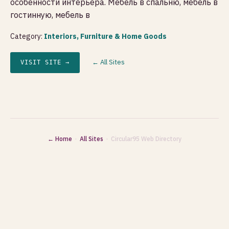
особенности интерьера. Мебель в спальню, мебель в
гостинную, мебель в
Category:
Interiors, Furniture & Home Goods
← All Sites
VISIT SITE →
← Home
·
All Sites
· Circular95 Web Directory