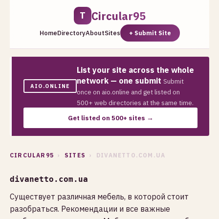
Circular95
T
Home
Directory
About
Sites
+ Submit Site
List your site across the whole
network — one submit
Submit
AIO.ONLINE
once on aio.online and get listed on
500+ web directories at the same time.
Get listed on 500+ sites →
CIRCULAR95
›
SITES
› DIVANETTO.COM.UA
divanetto.com.ua
Существует различная мебель, в которой стоит
разобраться. Рекомендации и все важные