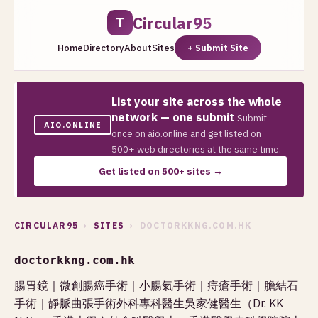
Circular95
T
Home
Directory
About
Sites
+ Submit Site
List your site across the whole
network — one submit
Submit
AIO.ONLINE
once on aio.online and get listed on
500+ web directories at the same time.
Get listed on 500+ sites →
CIRCULAR95
›
SITES
› DOCTORKKNG.COM.HK
doctorkkng.com.hk
腸胃鏡｜微創腸癌手術｜小腸氣手術｜痔瘡手術｜膽結石
手術｜靜脈曲張手術外科專科醫生吳家健醫生（Dr. KK