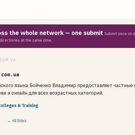
ross the whole network — one submit
Submit once on a
directories at the same time.
COM.UA
.com.ua
йского языка Бойченко Владимир предоставляет частные 
еве и онлайн для всех возрастных категорий.
olleges & Training
← All Sites