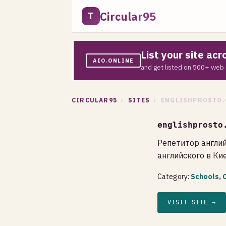
Circular95
T
List your site ac
AIO.ONLINE
and get listed on 500+ web 
CIRCULAR95
›
SITES
› ENGLISHPROSTO.
englishprosto
Репетитор англи
английского в Ки
Category:
Schools, C
VISIT SITE →