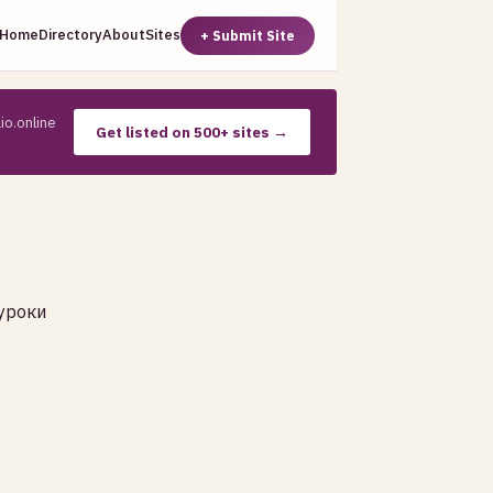
Home
Directory
About
Sites
+ Submit Site
io.online
Get listed on 500+ sites →
уроки