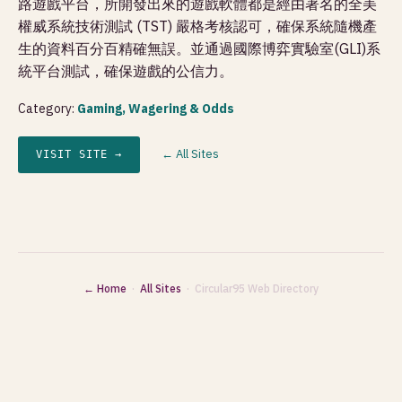
路遊戲平台，所開發出來的遊戲軟體都是經由著名的全美
權威系統技術測試 (TST) 嚴格考核認可，確保系統隨機產
生的資料百分百精確無誤。並通過國際博弈實驗室(GLI)系
統平台測試，確保遊戲的公信力。
Category:
Gaming, Wagering & Odds
← All Sites
VISIT SITE →
← Home
·
All Sites
· Circular95 Web Directory