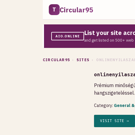
Circular95
T
List your site ac
AIO.ONLINE
and get listed on 500+ web 
CIRCULAR95
›
SITES
› ONLINENYILASZA
onlinenyilasz
Prémium minőségű m
hangszigeteléssel
Category:
General &
VISIT SITE →