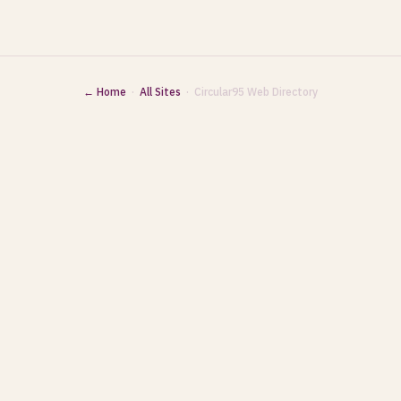
← Home
·
All Sites
· Circular95 Web Directory