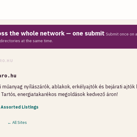
ross the whole network — one submit
Submit once on a
directories at the same time.
RO.HU
aro.hu
űanyag nyílászárók, ablakok, erkélyajtók és bejárati ajtók k
. Tartós, energiatakarékos megoldások kedvező áron!
 Assorted Listings
← All Sites