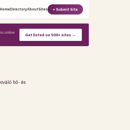
Home
Directory
About
Sites
+ Submit Site
io.online
Get listed on 500+ sites →
iváló hő- és