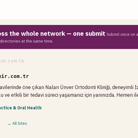
ross the whole network — one submit
Submit once on a
directories at the same time.
IR.COM.TR
mir.com.tr
avilerinde öne çıkan Nalan Ünver Ortodonti Kliniği, deneyimli İ
 ve etkili bir tedavi süreci yaşamanız için yanınızda. Hemen il
actice & Oral Health
← All Sites