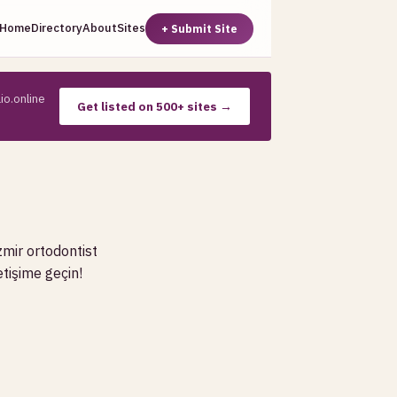
Home
Directory
About
Sites
+ Submit Site
io.online
Get listed on 500+ sites →
zmir ortodontist
etişime geçin!