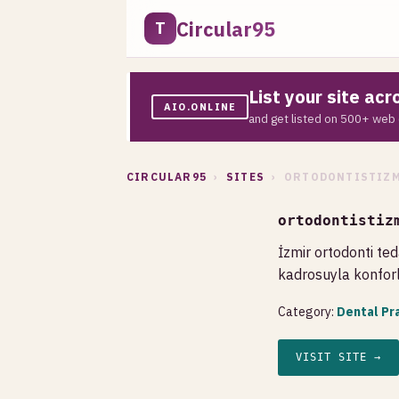
Circular95
T
List your site ac
AIO.ONLINE
and get listed on 500+ web 
CIRCULAR95
›
SITES
› ORTODONTISTIZM
ortodontistiz
İzmir ortodonti ted
kadrosuyla konforlu
Category:
Dental Pr
VISIT SITE →