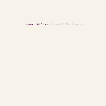
← Home
·
All Sites
· Circular95 Web Directory