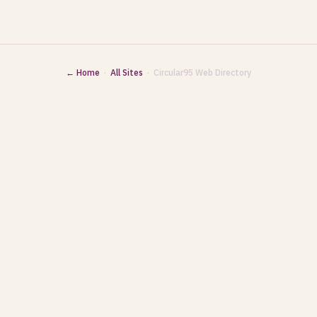
← Home
·
All Sites
· Circular95 Web Directory