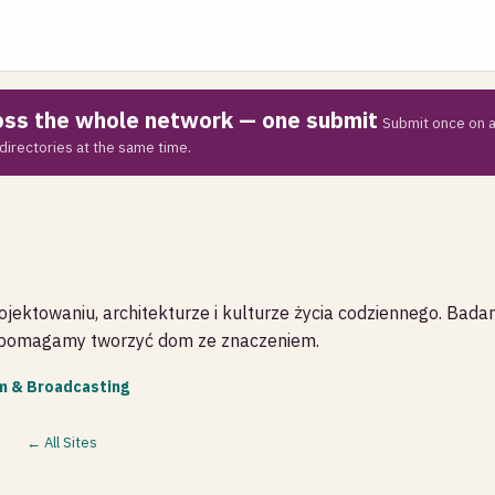
ross the whole network — one submit
Submit once on a
directories at the same time.
ojektowaniu, architekturze i kulturze życia codziennego. Bada
i pomagamy tworzyć dom ze znaczeniem.
lm & Broadcasting
← All Sites