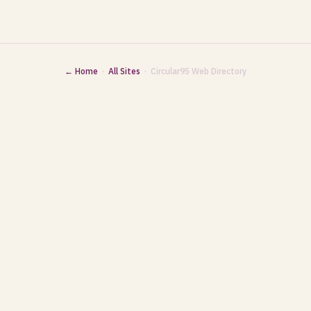
← Home
·
All Sites
· Circular95 Web Directory