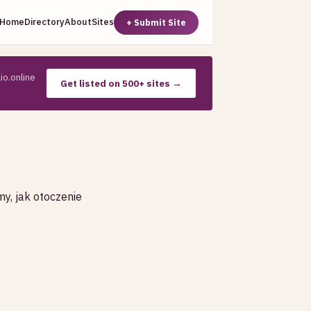
Home
Directory
About
Sites
+ Submit Site
io.online
Get listed on 500+ sites →
my, jak otoczenie