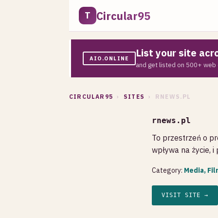
Circular95
T
List your site ac
AIO.ONLINE
and get listed on 500+ web 
CIRCULAR95
›
SITES
› RNEWS.PL
rnews.pl
To przestrzeń o pr
wpływa na życie, 
Category:
Media, Fi
VISIT SITE →