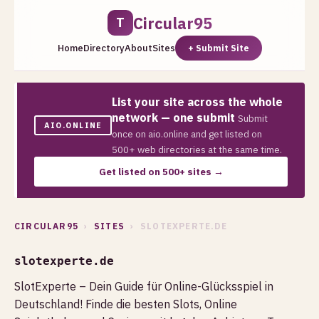
Circular95
T
Home
Directory
About
Sites
+ Submit Site
List your site across the whole
network — one submit
Submit
AIO.ONLINE
once on aio.online and get listed on
500+ web directories at the same time.
Get listed on 500+ sites →
CIRCULAR95
›
SITES
› SLOTEXPERTE.DE
slotexperte.de
SlotExperte – Dein Guide für Online-Glücksspiel in
Deutschland! Finde die besten Slots, Online