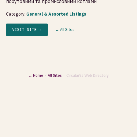
побутовими та промисловими котлами
Category:
General & Assorted Listings
← All Sites
VISIT SITE →
← Home
·
All Sites
· Circular95 Web Directory