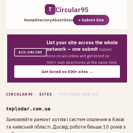
Circular95
T
Home
Directory
About
Sites
+ Submit Site
List your site across the whole
network — one submit
Submit
AIO.ONLINE
once on aio.online and get listed on
500+ web directories at the same time.
Get listed on 500+ sites →
CIRCULAR95
›
SITES
› TEPLODAR.COM.UA
teplodar.com.ua
Замовляйте ремонт котлів і систем опалення в Києві
та київській області. Досвід роботи більше 10 років з