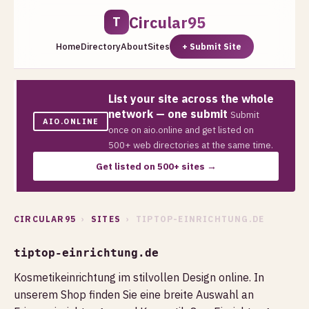
Circular95
T
Home
Directory
About
Sites
+ Submit Site
List your site across the whole
network — one submit
Submit
AIO.ONLINE
once on aio.online and get listed on
500+ web directories at the same time.
Get listed on 500+ sites →
CIRCULAR95
›
SITES
› TIPTOP-EINRICHTUNG.DE
tiptop-einrichtung.de
Kosmetikeinrichtung im stilvollen Design online. In
unserem Shop finden Sie eine breite Auswahl an