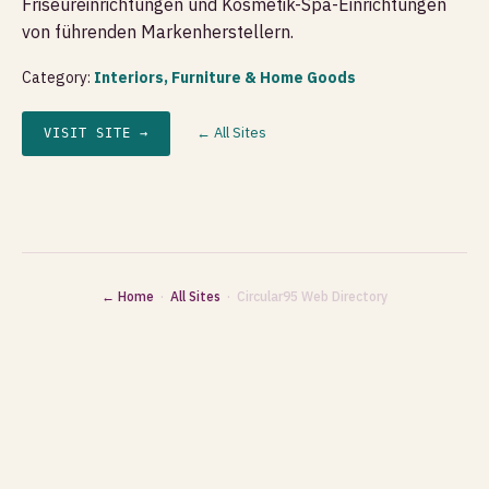
Friseureinrichtungen und Kosmetik-Spa-Einrichtungen
von führenden Markenherstellern.
Category:
Interiors, Furniture & Home Goods
← All Sites
VISIT SITE →
← Home
·
All Sites
· Circular95 Web Directory