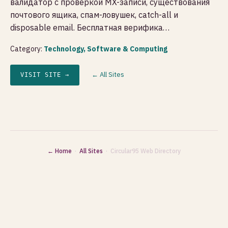
валидатор с проверкой MX-записи, существования
почтового ящика, спам-ловушек, catch-all и
disposable email. Бесплатная верифика…
Category:
Technology, Software & Computing
← All Sites
VISIT SITE →
← Home
·
All Sites
· Circular95 Web Directory