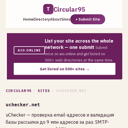
Circular95
T
Home
Directory
About
Sites
+ Submit Site
List your site across the whole
network — one submit
Submit
AIO.ONLINE
once on aio.online and get listed on
500+ web directories at the same time.
Get listed on 500+ sites →
CIRCULAR95
›
SITES
› UCHECKER.NET
uchecker.net
uChecker — проверка email-адресов и валидация
базы рассылки до 9 млн адресов за раз. SMTP-