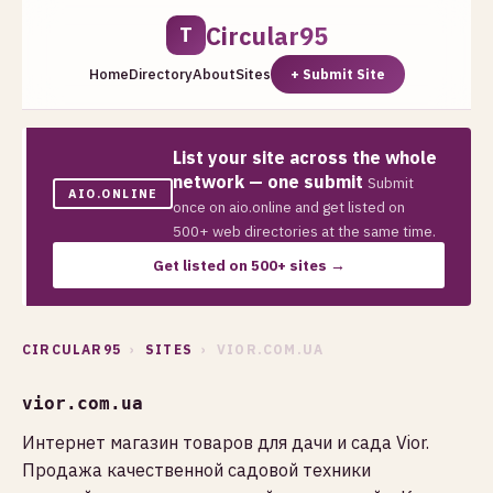
Circular95
T
Home
Directory
About
Sites
+ Submit Site
List your site across the whole
network — one submit
Submit
AIO.ONLINE
once on aio.online and get listed on
500+ web directories at the same time.
Get listed on 500+ sites →
CIRCULAR95
›
SITES
› VIOR.COM.UA
vior.com.ua
Интернет магазин товаров для дачи и сада Vior.
Продажа качественной садовой техники