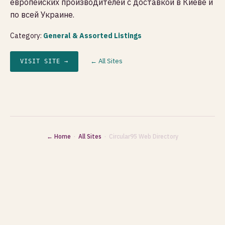
европейских производителей с доставкой в Киеве и
по всей Украине.
Category:
General & Assorted Listings
← All Sites
VISIT SITE →
← Home
·
All Sites
· Circular95 Web Directory