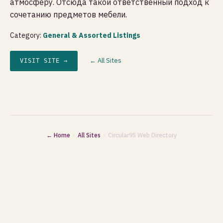
атмосферу. Отсюда такой ответственный подход к
сочетанию предметов мебели.
Category:
General & Assorted Listings
← All Sites
VISIT SITE →
← Home
·
All Sites
· Circular95 Web Directory