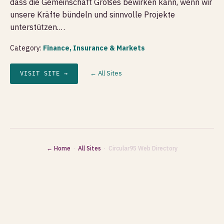
dass die Gemeinschaft Großes bewirken kann, wenn wir
unsere Kräfte bündeln und sinnvolle Projekte
unterstützen.…
Category:
Finance, Insurance & Markets
← All Sites
VISIT SITE →
← Home
·
All Sites
· Circular95 Web Directory