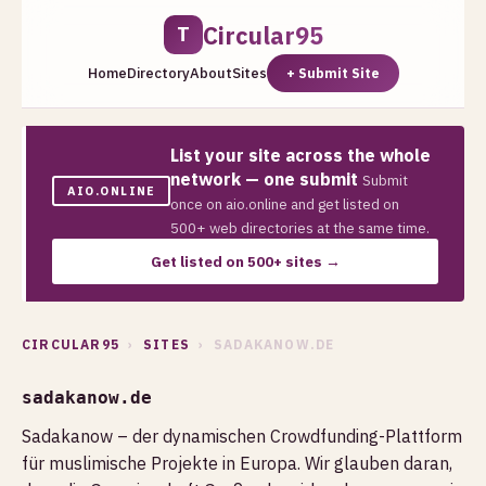
Circular95
T
Home
Directory
About
Sites
+ Submit Site
List your site across the whole
network — one submit
Submit
AIO.ONLINE
once on aio.online and get listed on
500+ web directories at the same time.
Get listed on 500+ sites →
CIRCULAR95
›
SITES
› SADAKANOW.DE
sadakanow.de
Sadakanow – der dynamischen Crowdfunding-Plattform
für muslimische Projekte in Europa. Wir glauben daran,